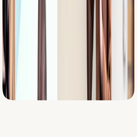
•
32
reviews
voor de klas