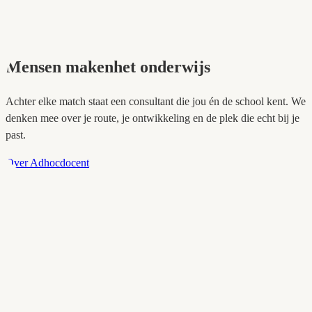
⏰ 0,4 - 0,6 FTE
🎓 Voortgezet onderwijs (vmbo)
Bekijk vacature
Bekijk alle vacatures
Mensen maken
het onderwijs
Achter elke match staat een consultant die jou én de school kent. We
denken mee over je route, je ontwikkeling en de plek die echt bij je
past.
Over Adhocdocent