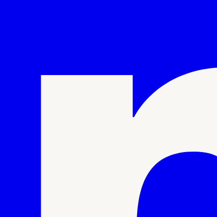
wijs
|
Reformatorisch onderwijs
|
Privacy stateme