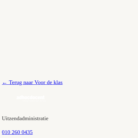
Voor een baan als docent in het voortgezet ond
havo (onderbouw) en mbo. Met een eerstegraad
Kan ik zonder bevoegdheid al lesgeven?
+
In sommige gevallen wel, bijvoorbeeld als leswa
Word ik ingezet op scholen die passen bij mijn identiteit?
+
Ja. Adhocdocent werkt samen met christelijke en
Werk ik onder de cao VO?
+
Als je via Adhocdocent in dienst bent, werk je
secundaire voorwaarden eruitzien.