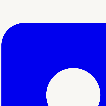
Snel navigeren
Vacatures
Voor de klas
Voor scholen
Sollicitatietraject
Open inschrijving
Academy
Aandraagbonus
FAQ
Vestigingen