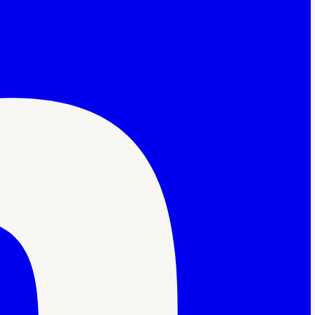
nt
|
Cookie statement
|
Algemene voorwaarden
|