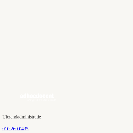
Provincie
Zoekterm
Beroepsgroep
Basisonderwijs (bovenbouw)
Basisonderwijs (onderbouw)
Voortgezet onderwijs (vmbo)
Voortgezet onderwijs (vmbo/havo)
Voortgezet onderwijs (vmbo/havo/vwo)
Uren per week
0 - 20 uur
20 - 32 uur
32 - 40 uur
Reset filters
Toon
16
vacature
s
Uitzendadministratie
010 260 0435