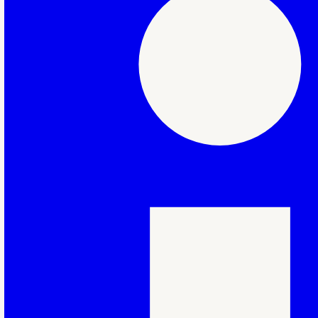
Vestigingen
Copyright
Adhocdocent
2026
|
Christelijk onder