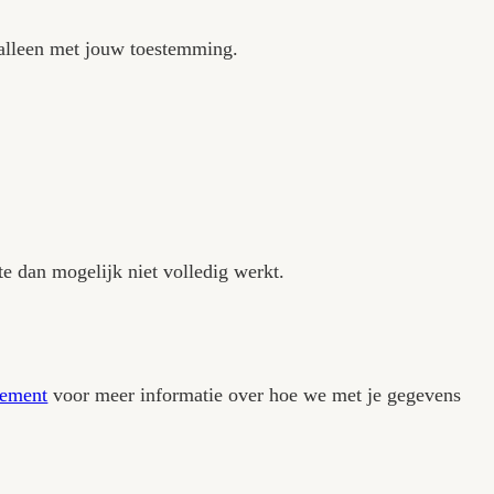
slagen. Ze onthouden bijvoorbeeld je voorkeuren 
om je cookievoorkeuren te onthouden. Voor deze 
iken, zodat we deze kunnen verbeteren. Deze p
sses. Deze plaatsen we alleen met jouw toestem
en of intrekken: