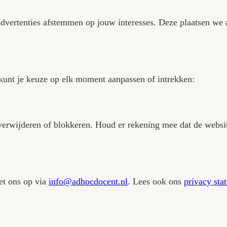
bezoek aan de website op je apparaat worden opge
de website te laten functioneren, bijvoorbeeld 
eanonimiseerd — hoe bezoekers de website gebru
ebsite en advertenties afstemmen op jouw intere
 toestaat. Je kunt je keuze op elk moment aanpass