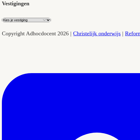
010 260 0435
Snel navigeren
Vacatures
Voor de klas
Voor scholen
Sollicitatietraject
Open inschrijving
Academy
Aandraagbonus
FAQ