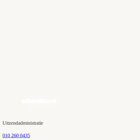
Provincie
Zoekterm
Beroepsgroep
Basisonderwijs (bovenbouw)
Basisonderwijs (onderbouw)
Voortgezet onderwijs (vmbo)
Voortgezet onderwijs (vmbo/havo)
Voortgezet onderwijs (vmbo/havo/vwo)
Uren per week
0 - 20 uur
20 - 32 uur
32 - 40 uur
Reset filters
Toon
16
vacature
s
Uitzendadministratie
010 260 0435