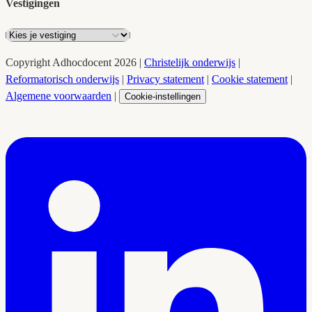
Vestigingen
Copyright
Adhocdocent
2026
|
Christelijk onderwijs
|
Reformatorisch onderwijs
|
Privacy statement
|
Cookie statement
|
Algemene voorwaarden
|
Cookie-instellingen