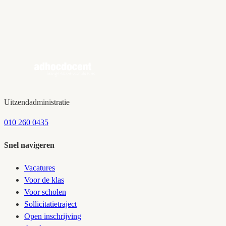
✓
Persoonlijk intakegesprek op kantoor (met koffie)
✓
Matching met passende werkgevers
✓
Begeleiding van eerste gesprek tot je startdag
Uitzendadministratie
010 260 0435
Snel navigeren
Vacatures
Voor de klas
Voor scholen
Sollicitatietraject
Open inschrijving