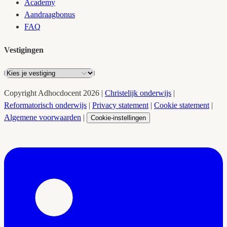
Academy
Aandraagbonus
FAQ
Vestigingen
Copyright
Adhocdocent
2026
|
Christelijk onderwijs
|
Reformatorisch onderwijs
|
Privacy statement
|
Cookie statement
|
Algemene voorwaarden
|
Cookie-instellingen