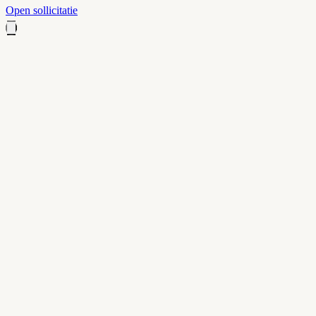
Open sollicitatie
Open
sollicitatie doen?
Velden met * zijn verplicht. Invullen duurt ongeveer 2 minuten.
Voornaam
*